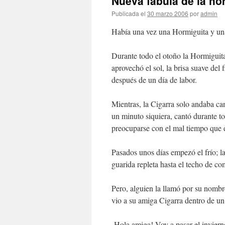
Nueva fábula de la hor
Publicada el
30 marzo 2006
por
admin
Había una vez una Hormiguita y
Durante todo el otoño la Hormiguita
aprovechó el sol, la brisa suave del
después de un día de labor.
Mientras, la Cigarra solo andaba ca
un minuto siquiera, cantó durante to
preocuparse con el mal tiempo que e
Pasados unos días empezó el frío; l
guarida repleta hasta el techo de co
Pero, alguien la llamó por su nombr
vio a su amiga Cigarra dentro de un 
-Hola amiga! Voy a pasar el invierno