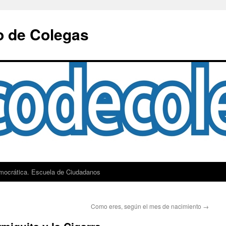
o de Colegas
mocrática. Escuela de Ciudadanos
Como eres, según el mes de nacimiento
→