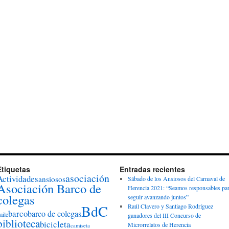
Etiquetas
Entradas recientes
asociación
Actividades
ansiosos
Sábado de los Ansiosos del Carnaval de
Asociación Barco de
Herencia 2021: “Seamos responsables pa
colegas
seguir avanzando juntos”
BdC
Raúl Clavero y Santiago Rodríguez
barco
barco de colegas
aile
ganadores del III Concurso de
biblioteca
bicicleta
Microrrelatos de Herencia
camiseta