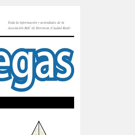
Toda la información y actividades de la
Asociación BdC de Herencia (Ciudad Real)