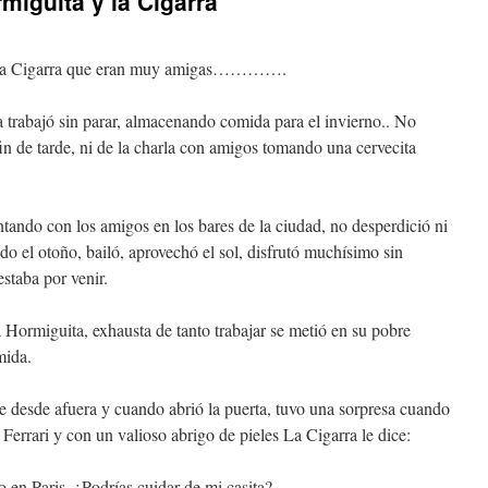
miguita y la Cigarra
 una Cigarra que eran muy amigas………….
 trabajó sin parar, almacenando comida para el invierno.. No
 fin de tarde, ni de la charla con amigos tomando una cervecita
ntando con los amigos en los bares de la ciudad, no desperdició ni
do el otoño, bailó, aprovechó el sol, disfrutó muchísimo sin
staba por venir.
a Hormiguita, exhausta de tanto trabajar se metió en su pobre
mida.
e desde afuera y cuando abrió la puerta, tuvo una sorpresa cuando
Ferrari y con un valioso abrigo de pieles La Cigarra le dice:
 en Paris. ¿Podrías cuidar de mi casita?