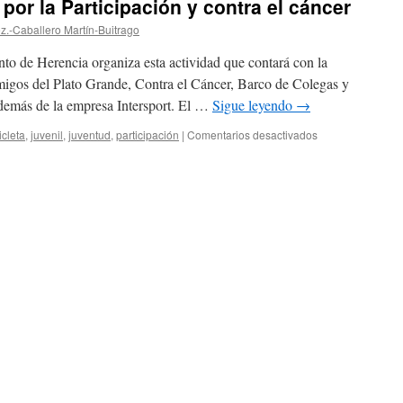
 por la Participación y contra el cáncer
z.-Caballero Martín-Buitrago
to de Herencia organiza esta actividad que contará con la
migos del Plato Grande, Contra el Cáncer, Barco de Colegas y
demás de la empresa Intersport. El …
Sigue leyendo
→
en
icleta
,
juvenil
,
juventud
,
participación
|
Comentarios desactivados
VI
Marcha
en
bicicleta
por
la
Participación
y
contra
el
cáncer