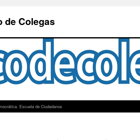
o de Colegas
mocrática. Escuela de Ciudadanos