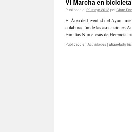
VI Marcha en bicicleta
Publicada el
29 mayo 2013
por
Claro Fde
El Área de Juventud del Ayuntamien
colaboración de las asociaciones A
Familias Numerosas de Herencia, a
Publicado en
Actividades
|
Etiquetado
bic