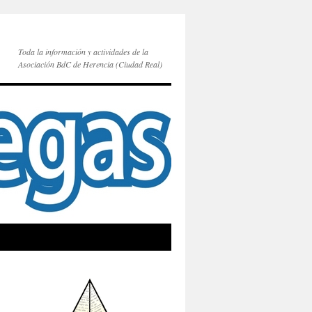
Toda la información y actividades de la
Asociación BdC de Herencia (Ciudad Real)