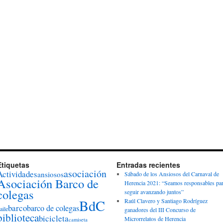
Etiquetas
Entradas recientes
asociación
Actividades
ansiosos
Sábado de los Ansiosos del Carnaval de
Asociación Barco de
Herencia 2021: “Seamos responsables pa
colegas
seguir avanzando juntos”
BdC
Raúl Clavero y Santiago Rodríguez
barco
barco de colegas
aile
ganadores del III Concurso de
biblioteca
bicicleta
Microrrelatos de Herencia
camiseta