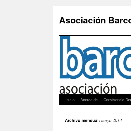
Saltar
al
Asociación Barc
contenido
Inicio
Acerca de
Convivencia De
mayo 2013
Archivo mensual: