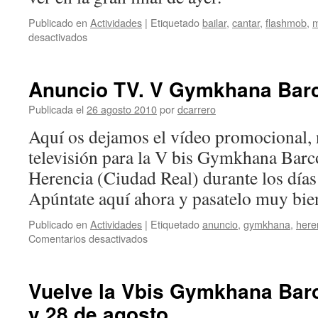
Publicado en
Actividades
|
Etiquetado
bailar
,
cantar
,
flashmob
,
m
en
desactivados
Vídeo
flashmob
con
Anuncio TV. V Gymkhana Bar
Marisol
de
Publicada el
26 agosto 2010
por
dcarrero
la
Aquí os dejamos el vídeo promocional, 
V
Gymkhana
televisión para la V bis Gymkhana Barc
Herencia (Ciudad Real) durante los días
Apúntate aquí ahora y pasatelo muy bie
Publicado en
Actividades
|
Etiquetado
anuncio
,
gymkhana
,
here
en
Comentarios desactivados
Anuncio
TV.
V
Vuelve la Vbis Gymkhana Barc
Gymkhana
y 28 de agosto
Barco