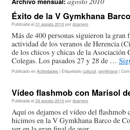
agosto 2010
Archivo mensual:
Éxito de la V Gymkhana Barc
Publicada el
31 agosto 2010
por
dcarrero
Más de 400 personas siguieron la gran f
actividad de los veranos de Herencia (C
de los chicos y chicas de la Asociación 
Colegas. Los pasados 27 y 28 de …
Sig
Publicado en
Actividades
|
Etiquetado
cultural
,
gymkhana
|
Come
Vídeo flashmob con Marisol 
Publicada el
29 agosto 2010
por
dcarrero
Aquí os dejamos el vídeo del flashmob 
hicimos en la V Gymkhana Barco de Col
ver en la gran final de ayer.