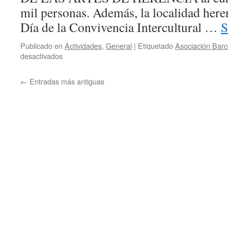
mil personas. Además, la localidad here
Día de la Convivencia Intercultural …
S
Publicado en
Actividades
,
General
|
Etiquetado
Asociación Barc
en
desactivados
Centenares
de
←
Entradas más antiguas
personas
se
fotografiaron
en
el
panel
carnavalero
de
la
Asociación