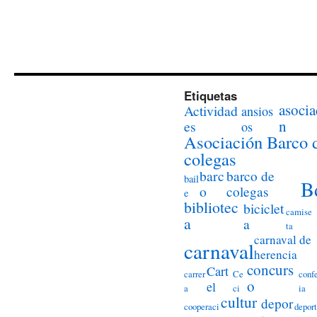
Etiquetas
asocia
Actividad
ansios
n
es
os
Asociación Barco 
colegas
barc
barco de
bail
B
o
colegas
e
bibliotec
biciclet
camise
a
a
ta
carnaval de
carnaval
herencia
concurs
Cart
carrer
Ce
conf
o
el
a
ci
ia
cultur
depor
cooperaci
deport