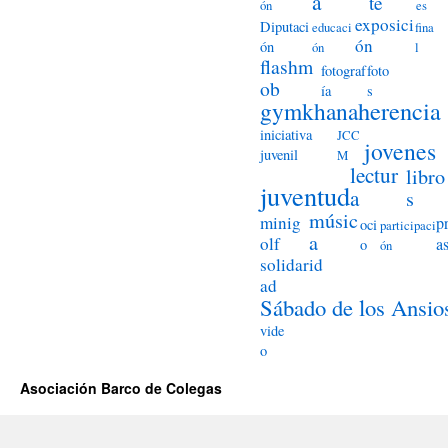
a
te
ón
es
exposici
Diputaci
educaci
fina
ón
ón
ón
l
flashm
fotograf
foto
ob
ía
s
herencia
gymkhana
iniciativa
JCC
jovenes
juvenil
M
lectur
libro
juventud
a
s
músic
minig
p
oci
participaci
a
olf
a
o
ón
solidarid
ad
Sábado de los Ansio
vide
o
Asociación Barco de Colegas