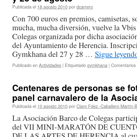
de
Publicada el
18 agosto 2010
por
dcarrero
Colegas
Con 700 euros en premios, camisetas, so
mucha, mucha diversión, vuelve la Vb
Colegas organizada por dicha asociació
del Ayuntamiento de Herencia. Inscripci
Gymkhana del 27 y 28 …
Sigue leyend
Publicado en
Actividades
|
Etiquetado
gymkhana
|
Comentarios 
Centenares de personas se fot
panel carnavalero de la Asoci
Publicada el
10 agosto 2010
por
Claro Fdez.-Caballero Martín-B
La Asociación Barco de Colegas particip
del VII MINI-MARATÓN DE CUEN
DE LAS ARTES DE HERENCIA al cual 