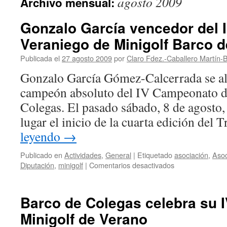
agosto 2009
Archivo mensual:
Gonzalo García vencedor del 
Veraniego de Minigolf Barco 
Publicada el
27 agosto 2009
por
Claro Fdez.-Caballero Martín-B
Gonzalo García Gómez-Calcerrada se alz
campeón absoluto del IV Campeonato d
Colegas. El pasado sábado, 8 de agosto, 
lugar el inicio de la cuarta edición del
leyendo
→
Publicado en
Actividades
,
General
|
Etiquetado
asociación
,
Asoc
en
Diputación
,
minigolf
|
Comentarios desactivados
Gonzalo
García
vencedor
Barco de Colegas celebra su I
del
Minigolf de Verano
IV
Torneo