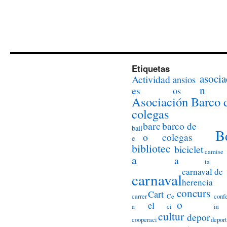
Etiquetas
asocia
Actividad
ansios
n
es
os
Asociación Barco 
colegas
barc
barco de
bail
B
o
colegas
e
bibliotec
biciclet
camise
a
a
ta
carnaval de
carnaval
herencia
concurs
Cart
carrer
Ce
conf
o
el
a
ci
ia
cultur
depor
cooperaci
deport