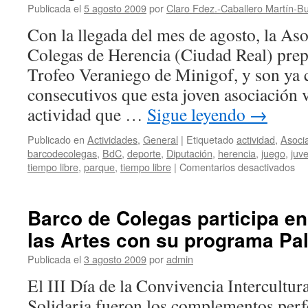
Publicada el
5 agosto 2009
por
Claro Fdez.-Caballero Martín-Bu
Veraniego
de
Con la llegada del mes de agosto, la As
Minigolf
Colegas de Herencia (Ciudad Real) prepa
Barco
de
Trofeo Veraniego de Minigof, y son ya 
Colegas
consecutivos que esta joven asociación
actividad que …
Sigue leyendo
→
Publicado en
Actividades
,
General
|
Etiquetado
actividad
,
Asoci
barcodecolegas
,
BdC
,
deporte
,
Diputación
,
herencia
,
juego
,
juv
en
tiempo libre
,
parque
,
tiempo libre
|
Comentarios desactivados
Ba
de
Co
Barco de Colegas participa en 
ce
las Artes con su programa Pal
su
IV
Publicada el
3 agosto 2009
por
admin
Tr
de
El III Día de la Convivencia Intercultural
Min
Solidaria fueron los complementos perfe
de