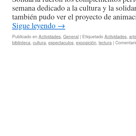
Ve
semana dedicado a la cultura y la solida
también pudo ver el proyecto de anima
Sigue leyendo
→
Publicado en
Actividades
,
General
|
Etiquetado
Actividades
,
art
biblioteca
,
cultura
,
espectaculos
,
exposición
,
lectura
|
Comentari