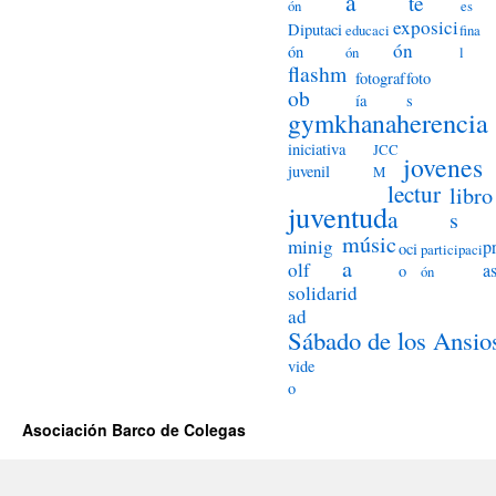
a
te
ón
es
exposici
Diputaci
educaci
fina
ón
ón
ón
l
flashm
fotograf
foto
ob
ía
s
herencia
gymkhana
iniciativa
JCC
jovenes
juvenil
M
lectur
libro
juventud
a
s
músic
minig
p
oci
participaci
a
olf
a
o
ón
solidarid
ad
Sábado de los Ansio
vide
o
Asociación Barco de Colegas