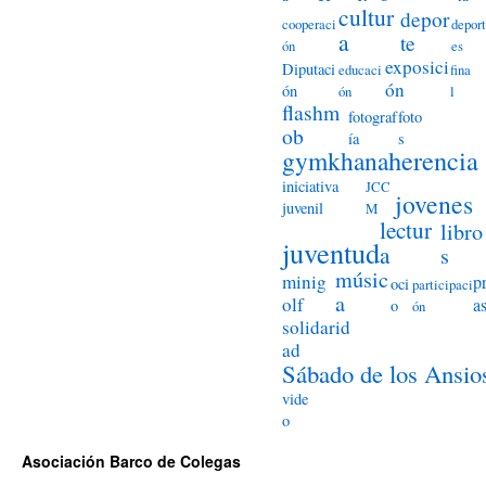
cultur
depor
cooperaci
deport
a
te
ón
es
exposici
Diputaci
educaci
fina
ón
ón
ón
l
flashm
fotograf
foto
ob
ía
s
herencia
gymkhana
iniciativa
JCC
jovenes
juvenil
M
lectur
libro
juventud
a
s
músic
minig
p
oci
participaci
a
olf
a
o
ón
solidarid
ad
Sábado de los Ansio
vide
o
Asociación Barco de Colegas