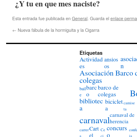
¿Y tu en que mes naciste?
Esta entrada fue publicada en
General
. Guarda el
enlace perma
←
Nueva fábula de la hormiguita y la Cigarra
Etiquetas
asocia
Actividad
ansios
n
es
os
Asociación Barco 
colegas
barc
barco de
bail
B
o
colegas
e
bibliotec
biciclet
camise
a
a
ta
carnaval de
carnaval
herencia
concurs
Cart
carrer
Ce
conf
o
el
a
ci
ia