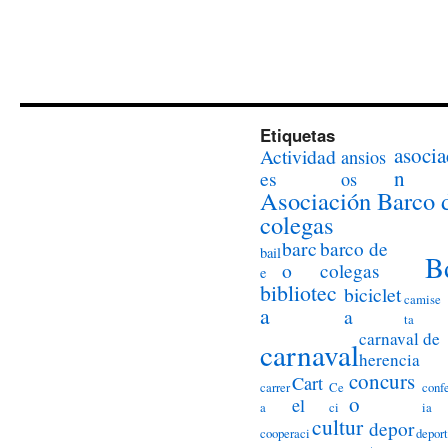
Etiquetas
asocia
Actividad
ansios
n
es
os
Asociación Barco 
colegas
barc
barco de
bail
B
o
colegas
e
bibliotec
biciclet
camise
a
a
ta
carnaval de
carnaval
herencia
concurs
Cart
carrer
Ce
conf
o
el
a
ci
ia
cultur
depor
cooperaci
deport