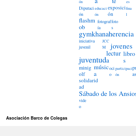
a
te
ón
es
exposici
Diputaci
educaci
fina
ón
ón
ón
l
flashm
fotograf
foto
ob
ía
s
herencia
gymkhana
iniciativa
JCC
jovenes
juvenil
M
lectur
libro
juventud
a
s
músic
minig
p
oci
participaci
a
olf
a
o
ón
solidarid
ad
Sábado de los Ansio
vide
o
Asociación Barco de Colegas