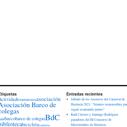
Etiquetas
Entradas recientes
asociación
Actividades
ansiosos
Sábado de los Ansiosos del Carnaval de
Asociación Barco de
Herencia 2021: “Seamos responsables pa
colegas
seguir avanzando juntos”
BdC
Raúl Clavero y Santiago Rodríguez
barco
barco de colegas
aile
ganadores del III Concurso de
biblioteca
bicicleta
Microrrelatos de Herencia
camiseta