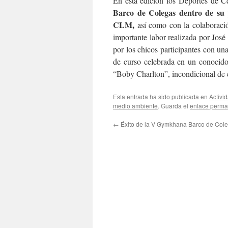
En esta edición los Deportes de 
Barco de Colegas dentro de su p
CLM,
así como con la colaboraci
importante labor realizada por José
por los chicos participantes con u
de curso celebrada en un conocido 
“Boby Charlton”, incondicional de e
Esta entrada ha sido publicada en
Activi
medio ambiente
. Guarda el
enlace perma
←
Éxito de la V Gymkhana Barco de Col