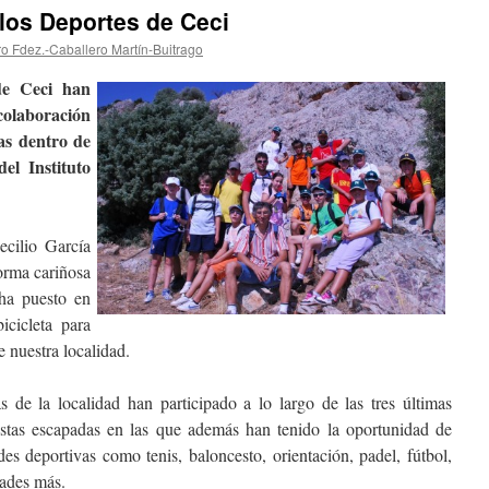
 los Deportes de Ceci
ro Fdez.-Caballero Martín-Buitrago
de Ceci han
colaboración
as dentro de
el Instituto
ecilio García
orma cariñosa
 ha puesto en
icicleta para
e nuestra localidad.
 de la localidad han participado a lo largo de las tres últimas
stas escapadas en las que además han tenido la oportunidad de
des deportivas como tenis, baloncesto, orientación, padel, fútbol,
dades más.