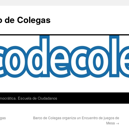
o de Colegas
mocrática. Escuela de Ciudadanos
egas
Barco de Colegas organiza un Encuentro de juegos de
Mesa
→