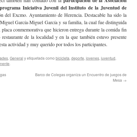
participación de la Asociación
Ceci también han contado con la
rograma Iniciativa Juvenil del Instituto de la Juventud de
ón del Excmo. Ayuntamiento de Herencia. Destacable ha sido la
 Miguel García-Miguel García y su familia, la cual fue distinguida
na placa conmemorativa que hicieron entrega durante la comida fin
restaurante de la localidad y en la que también estuvo presente
sta actividad y muy querido por todos los participantes.
dades
,
General
y etiquetada como
bicicleta
,
deporte
,
jovenes
,
juventud
,
nente
.
egas
Barco de Colegas organiza un Encuentro de juegos de
Mesa
→