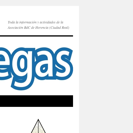
Toda la información y actividades de la
Asociación BdC de Herencia (Ciudad Real)