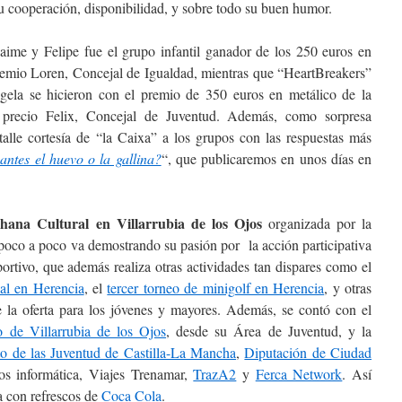
su cooperación, disponibilidad, y sobre todo su buen humor.
aime y Felipe fue el grupo infantil ganador de los 250 euros en
premio Loren, Concejal de Igualdad, mientras que “HeartBreakers”
gela se hicieron con el premio de 350 euros en metálico de la
l precio Felix, Concejal de Juventud. Además, como sorpresa
talle cortesía de “la Caixa” a los grupos con las respuestas más
antes el huevo o la gallina?
“, que publicaremos en unos días en
hana Cultural en Villarrubia de los Ojos
organizada por la
 poco a poco va demostrando su pasión por la acción participativa
portivo, que además realiza otras actividades tan dispares como el
al en Herencia
, el
tercer torneo de minigolf en Herencia
, y otras
e la oferta para los jóvenes y mayores. Además, se contó con el
 de Villarrubia de los Ojos
, desde su Área de Juventud, y la
uto de las Juventud de Castilla-La Mancha
,
Diputación de Ciudad
os informática, Viajes Trenamar,
TrazA2
y
Ferca Network
. Así
a con refrescos de
Coca Cola
.