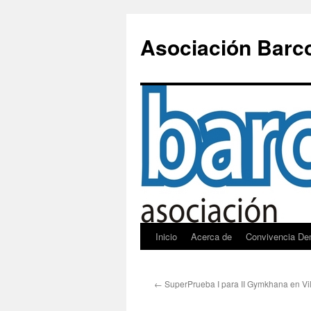
Saltar
al
Asociación Barc
contenido
Inicio
Acerca de
Convivencia De
←
SuperPrueba I para II Gymkhana en Vil