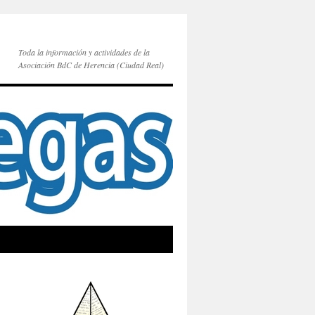
Toda la información y actividades de la
Asociación BdC de Herencia (Ciudad Real)