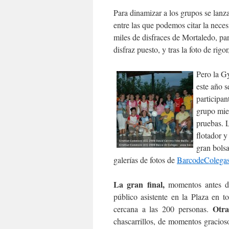
Para dinamizar a los grupos se lanza
entre las que podemos citar la nece
miles de disfraces de Mortaledo, par
disfraz puesto, y tras la foto de rig
Pero la G
este año s
participan
grupo mien
pruebas. L
flotador y
gran bolsa
galerías de fotos de
BarcodeColega
La gran final,
momentos antes de 
público asistente en la Plaza en t
Otra
cercana a las 200 personas.
chascarrillos, de momentos gracios