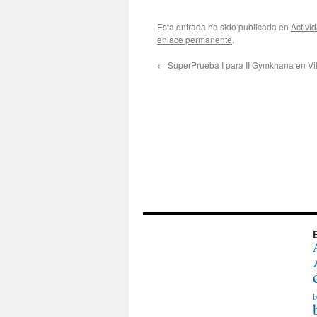
Esta entrada ha sido publicada en
Activi
enlace permanente
.
←
SuperPrueba I para II Gymkhana en Vil
b