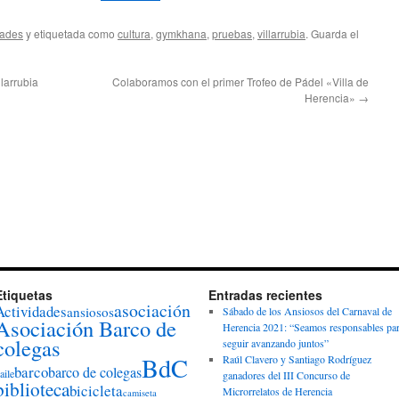
dades
y etiquetada como
cultura
,
gymkhana
,
pruebas
,
villarrubia
. Guarda el
larrubia
Colaboramos con el primer Trofeo de Pádel «Villa de
Herencia»
→
Etiquetas
Entradas recientes
asociación
Actividades
ansiosos
Sábado de los Ansiosos del Carnaval de
Asociación Barco de
Herencia 2021: “Seamos responsables pa
colegas
seguir avanzando juntos”
BdC
Raúl Clavero y Santiago Rodríguez
barco
barco de colegas
aile
ganadores del III Concurso de
biblioteca
bicicleta
Microrrelatos de Herencia
camiseta