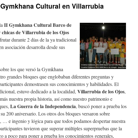
II Gymkhana Cultural en Villarrubia
II Gymkhana Cultural Barco de
 la
 chicas de Villarrubia de los Ojos
utar durante 2 días de la ya tradicional
n asociación desarrolla desde sus
 sobre los que versó la Gymkhana
atro grandes bloques que englobaban diferentes preguntas y
 participantes demostrasen sus conocimientos y habilidades. El
Villarrubia de los Ojos
icional, estuvo dedicado a la localidad,
,
 más nuestra propia historia, así como nuestro patrimonio e
La Guerra de la Independencia
oques,
, buscó poner a prueba los
su 200 aniversario. Los otros dos bloques versaron sobre
d, … e ingenio y lógica para que todos podamos despertar nuestra
rticipantes tuvieron que superar múltiples superpruebas que la
co a poco para poner a prueba los conocimientos generales,