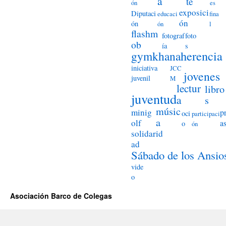
a
te
ón
es
exposici
Diputaci
educaci
fina
ón
ón
ón
l
flashm
fotograf
foto
ob
ía
s
herencia
gymkhana
iniciativa
JCC
jovenes
juvenil
M
lectur
libro
juventud
a
s
músic
minig
p
oci
participaci
a
olf
a
o
ón
solidarid
ad
Sábado de los Ansio
vide
o
Asociación Barco de Colegas