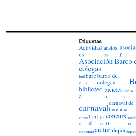
Etiquetas
asocia
Actividad
ansios
n
es
os
Asociación Barco 
colegas
barc
barco de
bail
B
o
colegas
e
bibliotec
biciclet
camise
a
a
ta
carnaval de
carnaval
herencia
concurs
Cart
carrer
Ce
conf
o
el
a
ci
ia
cultur
depor
cooperaci
deport