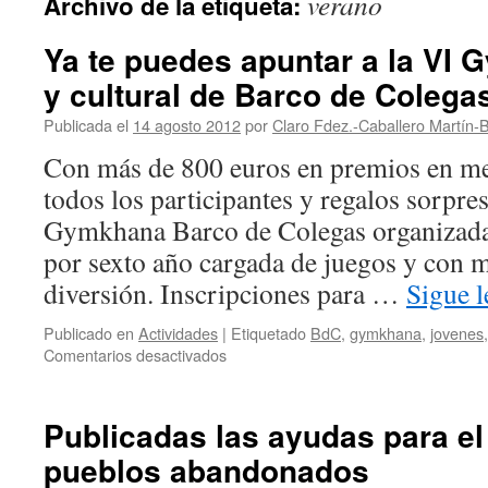
verano
Archivo de la etiqueta:
Ya te puedes apuntar a la VI 
y cultural de Barco de Colega
Publicada el
14 agosto 2012
por
Claro Fdez.-Caballero Martín-B
Con más de 800 euros en premios en me
todos los participantes y regalos sorpres
Gymkhana Barco de Colegas organizada 
por sexto año cargada de juegos y con
diversión. Inscripciones para …
Sigue 
Publicado en
Actividades
|
Etiquetado
BdC
,
gymkhana
,
jovenes
en
Comentarios desactivados
Ya
te
puedes
Publicadas las ayudas para e
apuntar
pueblos abandonados
a
la