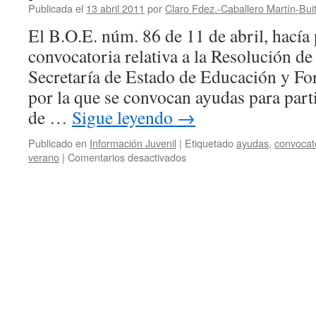
Publicada el
13 abril 2011
por
Claro Fdez.-Caballero Martín-Bui
VI
Gymkhana
El B.O.E. núm. 86 de 11 de abril, hacía 
juvenil
convocatoria relativa a la Resolución d
y
cultural
Secretaría de Estado de Educación y Fo
de
por la que se convocan ayudas para part
Barco
de
de …
Sigue leyendo
→
Colegas
Publicado en
Información Juvenil
|
Etiquetado
ayudas
,
convocat
en
verano
|
Comentarios desactivados
Publicadas
las
ayudas
para
el
programa
de
pueblos
abandonados