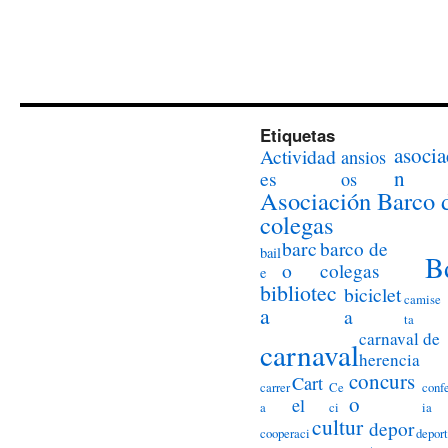
Etiquetas
asocia
Actividad
ansios
n
es
os
Asociación Barco 
colegas
barc
barco de
bail
B
o
colegas
e
bibliotec
biciclet
camise
a
a
ta
carnaval de
carnaval
herencia
concurs
Cart
carrer
Ce
conf
o
el
a
ci
ia
cultur
depor
cooperaci
deport