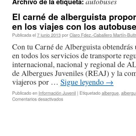
autobuses
Archivo de la etiqueta:
El carné de alberguista propo
en los viajes con los autobu
Publicada el
7 junio 2013
por
Claro Fdez.-Caballero Martín-Buit
Con tu Carné de Alberguista obtendrás
en todos los servicios de transporte regu
internacional, nacional y regional de 
de Albergues Juveniles (REAJ) y la com
viajeros por …
Sigue leyendo
→
Publicado en
Información Juvenil
|
Etiquetado
albergue
,
albergu
en
Comentarios desactivados
El
carné
de
alberguista
proporciona
descuento