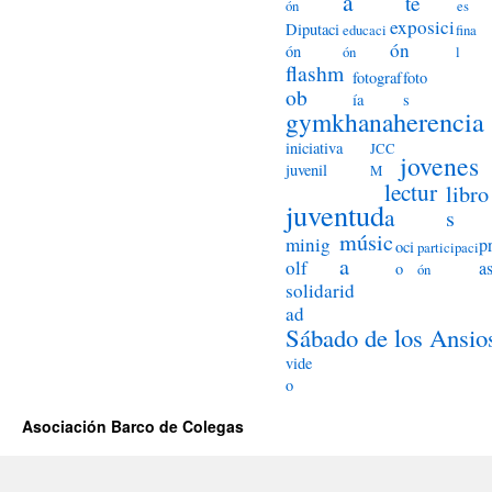
a
te
ón
es
exposici
Diputaci
educaci
fina
ón
ón
ón
l
flashm
fotograf
foto
ob
ía
s
herencia
gymkhana
iniciativa
JCC
jovenes
juvenil
M
lectur
libro
juventud
a
s
músic
minig
p
oci
participaci
a
olf
a
o
ón
solidarid
ad
Sábado de los Ansio
vide
o
Asociación Barco de Colegas