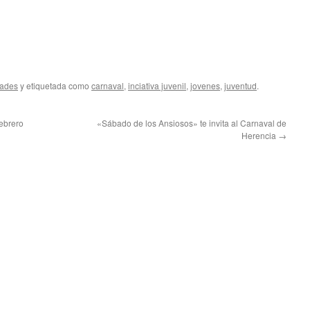
dades
y etiquetada como
carnaval
,
inciativa juvenil
,
jovenes
,
juventud
.
ebrero
«Sábado de los Ansiosos» te invita al Carnaval de
Herencia
→