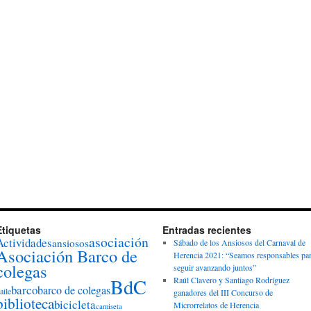
Etiquetas
Entradas recientes
asociación
Actividades
ansiosos
Sábado de los Ansiosos del Carnaval de
Asociación Barco de
Herencia 2021: “Seamos responsables pa
colegas
seguir avanzando juntos”
BdC
Raúl Clavero y Santiago Rodríguez
barco
barco de colegas
aile
ganadores del III Concurso de
biblioteca
bicicleta
Microrrelatos de Herencia
camiseta