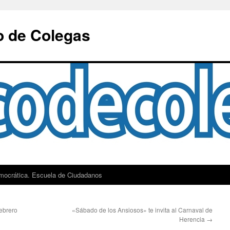
o de Colegas
mocrática. Escuela de Ciudadanos
ebrero
«Sábado de los Ansiosos» te invita al Carnaval de
Herencia
→