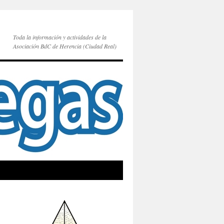
Toda la información y actividades de la
Asociación BdC de Herencia (Ciudad Real)