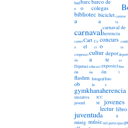
barc
barco de
bail
B
o
colegas
e
bibliotec
biciclet
camise
a
a
ta
carnaval de
carnaval
herencia
concurs
Cart
carrer
Ce
conf
o
el
a
ci
ia
cultur
depor
cooperaci
deport
a
te
ón
es
exposici
Diputaci
educaci
fina
ón
ón
ón
l
flashm
fotograf
foto
ob
ía
s
herencia
gymkhana
iniciativa
JCC
jovenes
juvenil
M
lectur
libro
juventud
a
s
músic
minig
p
oci
participaci
a