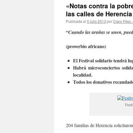
«Notas contra la pobre
las calles de Herencia
Publicada el
5 julio 2013
por
Claro Fdez.
“
Cuando las arañas se unen, pued
(proverbio africano)
El Festival solidario tendrá lu
Habrá microconciertos solida
localidad.
Todos los donativos recaudados
Fest
204 familias de Herencia solicitaro