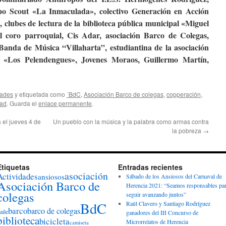
o Scout «La Inmaculada», colectivo Generación en Acción
 clubes de lectura de la biblioteca pública municipal «Miguel
l coro parroquial, Cis Adar, asociación Barco de Colegas,
nda de Música “Villaharta”, estudiantina de la asociación
 «Los Pelendengues», Jovenes Moraos, Guillermo Martín,
dades
y etiquetada como
´BdC
,
Asociación Barco de colegas
,
copperación
,
dad
. Guarda el
enlace permanente
.
 el jueves 4 de
Un pueblo con la música y la palabra como armas contra
la pobreza
→
Etiquetas
Entradas recientes
asociación
Actividades
ansiosos
Sábado de los Ansiosos del Carnaval de
Asociación Barco de
Herencia 2021: “Seamos responsables pa
colegas
seguir avanzando juntos”
BdC
Raúl Clavero y Santiago Rodríguez
barco
barco de colegas
aile
ganadores del III Concurso de
biblioteca
bicicleta
Microrrelatos de Herencia
camiseta