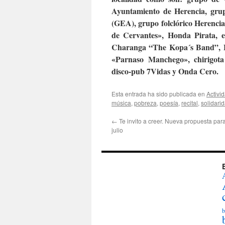
Ayuntamiento de Herencia, grup
(GEA), grupo folclórico Herencia,
de Cervantes», Honda Pirata, e
Charanga “The Kopa´s Band”, Ba
«Parnaso Manchego», chirigota
disco-pub 7Vidas y Onda Cero.
Esta entrada ha sido publicada en
Activi
música
,
pobreza
,
poesía
,
recital
,
solidari
←
Te invito a creer. Nueva propuesta para
julio
b