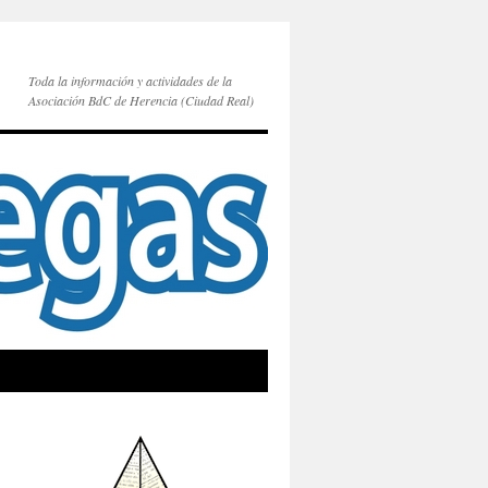
Toda la información y actividades de la
Asociación BdC de Herencia (Ciudad Real)