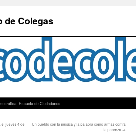
o de Colegas
mocrática. Escuela de Ciudadanos
 el jueves 4 de
Un pueblo con la música y la palabra como armas contra
la pobreza
→