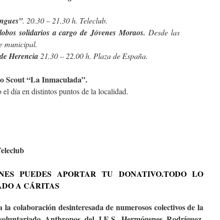
engues”
. 20.30 – 21.30 h. Teleclub.
lobos solidarios a cargo de Jóvenes Moraos.
Desde las
e municipal.
 de Herencia
21.30 – 22.00 h. Plaza de España.
o Scout “La Inmaculada”.
el día en distintos puntos de la localidad.
Teleclub
NES PUEDES APORTAR TU DONATIVO.
TODO LO
DO A CÁRITAS
 a la colaboración desinteresada de numerosos colectivos de la
voluntariado Anthropos del I.E.S. Hermógenes Rodríguez,