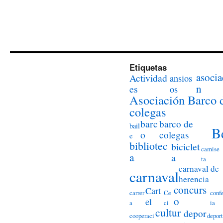
Etiquetas
asocia
Actividad
ansios
n
es
os
Asociación Barco 
colegas
barc
barco de
bail
B
o
colegas
e
bibliotec
biciclet
camise
a
a
ta
carnaval de
carnaval
herencia
concurs
Cart
carrer
Ce
conf
o
el
a
ci
ia
cultur
depor
cooperaci
deport