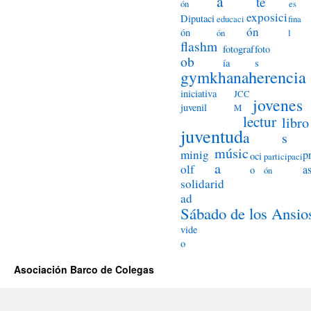
a
te
ón
es
exposici
Diputaci
educaci
fina
ón
ón
ón
l
flashm
fotograf
foto
ob
ía
s
herencia
gymkhana
iniciativa
JCC
jovenes
juvenil
M
lectur
libro
juventud
a
s
músic
minig
p
oci
participaci
a
olf
a
o
ón
solidarid
ad
Sábado de los Ansio
vide
o
Asociación Barco de Colegas