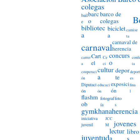
colegas
barc
barco de
bail
B
o
colegas
e
bibliotec
biciclet
camise
a
a
ta
carnaval de
carnaval
herencia
concurs
Cart
carrer
Ce
conf
o
el
a
ci
ia
cultur
depor
cooperaci
deport
a
te
ón
es
exposici
Diputaci
educaci
fina
ón
ón
ón
l
flashm
fotograf
foto
ob
ía
s
herencia
gymkhana
iniciativa
JCC
jovenes
juvenil
M
lectur
libro
juventud
a
s