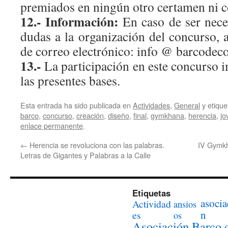
premiados en ningún otro certamen ni 
12.- Información:
En caso de ser nece
dudas a la organización del concurso, a
de correo electrónico: info @ barcodeco
13.-
La participación en este concurso i
las presentes bases.
Esta entrada ha sido publicada en
Actividades
,
General
y etiqu
barco
,
concurso
,
creación
,
diseño
,
final
,
gymkhana
,
herencia
,
jo
enlace permanente
.
←
Herencia se revoluciona con las palabras.
IV Gymkh
Letras de Gigantes y Palabras a la Calle
Etiquetas
asocia
Actividad
ansios
n
es
os
Asociación Barco 