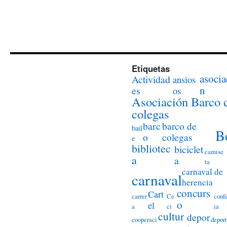
Etiquetas
asocia
Actividad
ansios
n
es
os
Asociación Barco 
colegas
barc
barco de
bail
B
o
colegas
e
bibliotec
biciclet
camise
a
a
ta
carnaval de
carnaval
herencia
concurs
Cart
carrer
Ce
conf
o
el
a
ci
ia
cultur
depor
cooperaci
deport