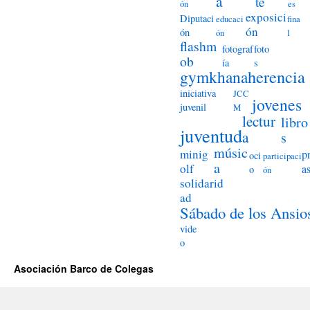
a
te
ón
es
exposici
Diputaci
educaci
fina
ón
ón
ón
l
flashm
fotograf
foto
ob
ía
s
herencia
gymkhana
iniciativa
JCC
jovenes
juvenil
M
lectur
libro
juventud
a
s
músic
minig
p
oci
participaci
a
olf
a
o
ón
solidarid
ad
Sábado de los Ansio
vide
o
Asociación Barco de Colegas