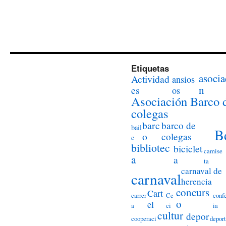
Etiquetas
asocia
Actividad
ansios
n
es
os
Asociación Barco 
colegas
barc
barco de
bail
B
o
colegas
e
bibliotec
biciclet
camise
a
a
ta
carnaval de
carnaval
herencia
concurs
Cart
carrer
Ce
conf
o
el
a
ci
ia
cultur
depor
cooperaci
deport