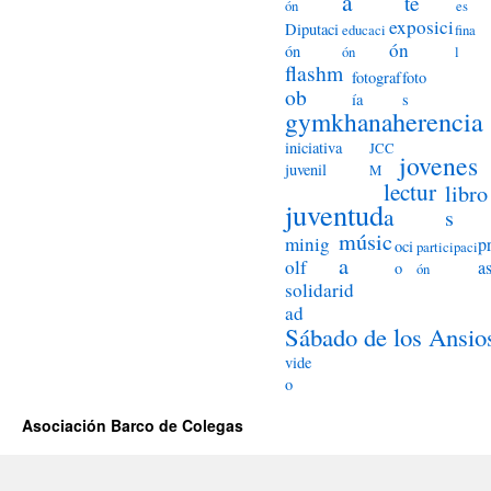
a
te
ón
es
exposici
Diputaci
educaci
fina
ón
ón
ón
l
flashm
fotograf
foto
ob
ía
s
herencia
gymkhana
iniciativa
JCC
jovenes
juvenil
M
lectur
libro
juventud
a
s
músic
minig
p
oci
participaci
a
olf
a
o
ón
solidarid
ad
Sábado de los Ansio
vide
o
Asociación Barco de Colegas