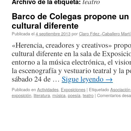
teatro
Archivo de la etiqueta:
Barco de Colegas propone un
cultural diferente
Publicada el
4 septiembre 2013
por
Claro Fdez.-Caballero Mart
«Herencia, creadores y creativos» prop
cultural diferente en la sala de Exposi
entorno a la música electrónica, el visi
la escenografía y vestuario teatral y la 
sábado 24 de …
Sigue leyendo
→
Publicado en
Actividades
,
Exposiciones
|
Etiquetado
Asociación
exposición
,
literatura
,
música
,
poesía
,
teatro
|
Comentarios desa