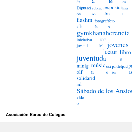
a
te
ón
es
exposici
Diputaci
educaci
fina
ón
ón
ón
l
flashm
fotograf
foto
ob
ía
s
herencia
gymkhana
iniciativa
JCC
jovenes
juvenil
M
lectur
libro
juventud
a
s
músic
minig
p
oci
participaci
a
olf
a
o
ón
solidarid
ad
Sábado de los Ansio
vide
o
Asociación Barco de Colegas