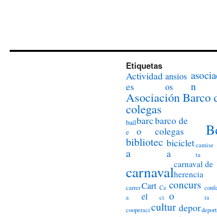
Etiquetas
asocia
Actividad
ansios
n
es
os
Asociación Barco 
colegas
barc
barco de
bail
B
o
colegas
e
bibliotec
biciclet
camise
a
a
ta
carnaval de
carnaval
herencia
concurs
Cart
carrer
Ce
conf
o
el
a
ci
ia
cultur
depor
cooperaci
deport