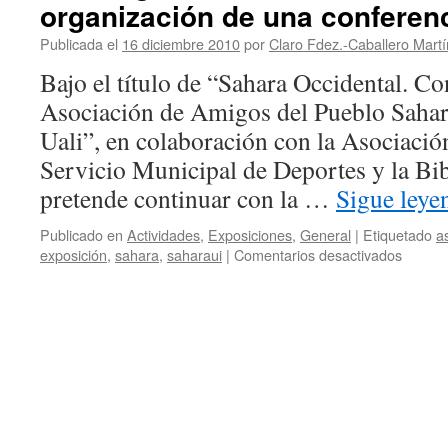
organización de una conferen
Publicada el
16 diciembre 2010
por
Claro Fdez.-Caballero Martí
Bajo el título de “Sahara Occidental. Con
Asociación de Amigos del Pueblo Sahar
Uali”, en colaboración con la Asociació
Servicio Municipal de Deportes y la Bib
pretende continuar con la …
Sigue ley
Publicado en
Actividades
,
Exposiciones
,
General
|
Etiquetado
a
en
exposición
,
sahara
,
saharaui
|
Comentarios desactivados
Barco
de
Colega
colabo
con
la
Asocia
de
Amigo