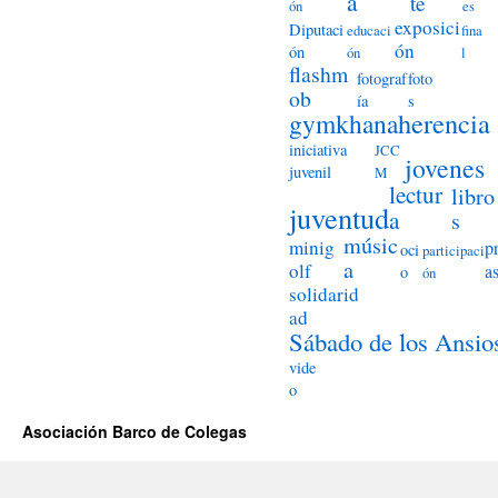
a
te
ón
es
exposici
Diputaci
educaci
fina
ón
ón
ón
l
flashm
fotograf
foto
ob
ía
s
herencia
gymkhana
iniciativa
JCC
jovenes
juvenil
M
lectur
libro
juventud
a
s
músic
minig
p
oci
participaci
a
olf
a
o
ón
solidarid
ad
Sábado de los Ansio
vide
o
Asociación Barco de Colegas