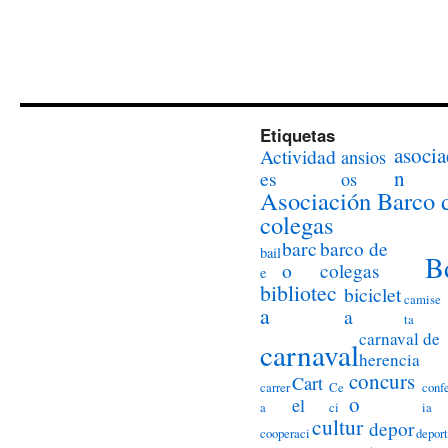
Etiquetas
asocia
Actividad
ansios
n
es
os
Asociación Barco 
colegas
barc
barco de
bail
B
o
colegas
e
bibliotec
biciclet
camise
a
a
ta
carnaval de
carnaval
herencia
concurs
Cart
carrer
Ce
conf
o
el
a
ci
ia
cultur
depor
cooperaci
deport