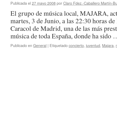
Publicada el
27 mayo 2008
por
Claro Fdez.-Caballero Martín-Bu
a
cabo
El grupo de música local, MAJARA, act
una
martes, 3 de Junio, a las 22:30 horas de 
Jam
Session
Caracol de Madrid, una de las más prest
música de toda España, donde ha sido
Publicado en
General
|
Etiquetado
concierto
,
juventud
,
Majara
,