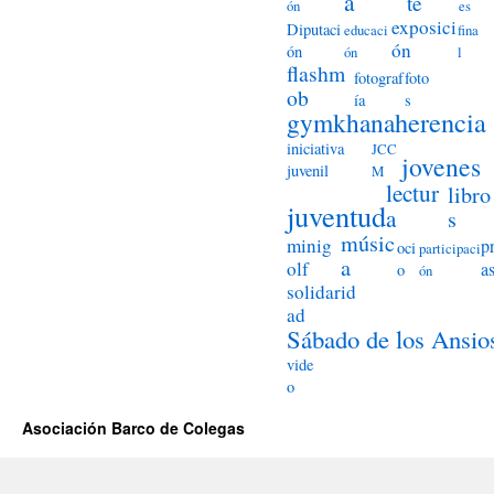
a
te
ón
es
exposici
Diputaci
educaci
fina
ón
ón
ón
l
flashm
fotograf
foto
ob
ía
s
herencia
gymkhana
iniciativa
JCC
jovenes
juvenil
M
lectur
libro
juventud
a
s
músic
minig
p
oci
participaci
a
olf
a
o
ón
solidarid
ad
Sábado de los Ansio
vide
o
Asociación Barco de Colegas