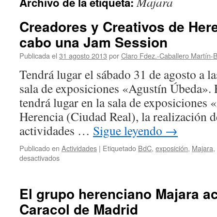
Majara
Archivo de la etiqueta:
Creadores y Creativos de Here
cabo una Jam Session
Publicada el
31 agosto 2013
por
Claro Fdez.-Caballero Martín-B
Tendrá lugar el sábado 31 de agosto a la
sala de exposiciones «Agustín Úbeda». 
tendrá lugar en la sala de exposiciones
Herencia (Ciudad Real), la realización d
actividades …
Sigue leyendo
→
Publicado en
Actividades
|
Etiquetado
BdC
,
exposición
,
Majara
,
en
desactivados
Creadores
y
Creativos
El grupo herenciano Majara ac
de
Caracol de Madrid
Herencia
llevarán