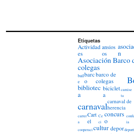
Etiquetas
asocia
Actividad
ansios
n
es
os
Asociación Barco 
colegas
barc
barco de
bail
B
o
colegas
e
bibliotec
biciclet
camise
a
a
ta
carnaval de
carnaval
herencia
concurs
Cart
carrer
Ce
conf
o
el
a
ci
ia
cultur
depor
cooperaci
deport