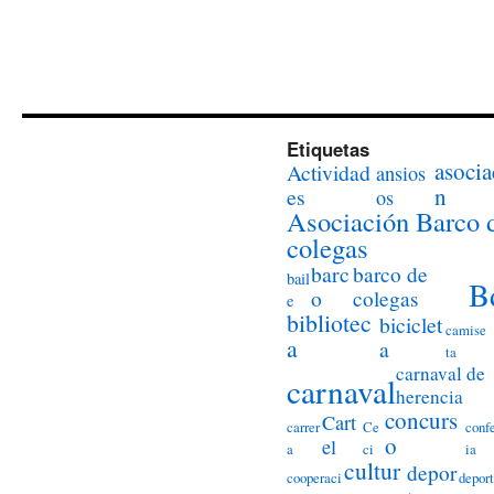
Etiquetas
asocia
Actividad
ansios
n
es
os
Asociación Barco 
colegas
barc
barco de
bail
B
o
colegas
e
bibliotec
biciclet
camise
a
a
ta
carnaval de
carnaval
herencia
concurs
Cart
carrer
Ce
conf
o
el
a
ci
ia
cultur
depor
cooperaci
deport