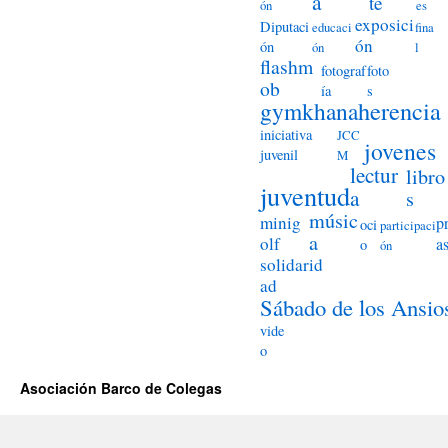
a
te
ón
es
exposici
Diputaci
educaci
fina
ón
ón
ón
l
flashm
fotograf
foto
ob
ía
s
herencia
gymkhana
iniciativa
JCC
jovenes
juvenil
M
lectur
libro
juventud
a
s
músic
minig
p
oci
participaci
a
olf
a
o
ón
solidarid
ad
Sábado de los Ansio
vide
o
Asociación Barco de Colegas