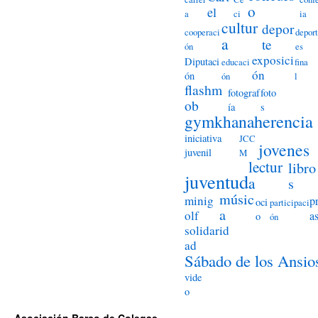
o
el
a
ci
ia
cultur
depor
cooperaci
deport
a
te
ón
es
exposici
Diputaci
educaci
fina
ón
ón
ón
l
flashm
fotograf
foto
ob
ía
s
herencia
gymkhana
iniciativa
JCC
jovenes
juvenil
M
lectur
libro
juventud
a
s
músic
minig
p
oci
participaci
a
olf
a
o
ón
solidarid
ad
Sábado de los Ansio
vide
o