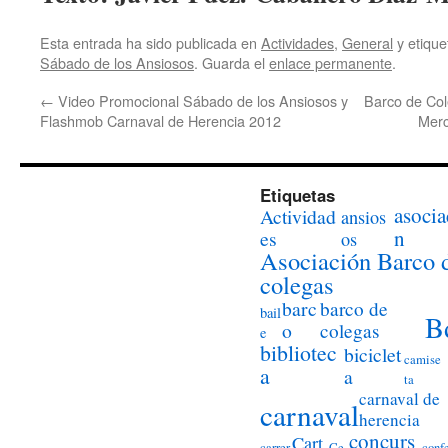
Esta entrada ha sido publicada en
Actividades
,
General
y etiqu
Sábado de los Ansiosos
. Guarda el
enlace permanente
.
←
Video Promocional Sábado de los Ansiosos y
Barco de Col
Flashmob Carnaval de Herencia 2012
Merc
Etiquetas
asocia
Actividad
ansios
n
es
os
Asociación Barco 
colegas
barc
barco de
bail
B
o
colegas
e
bibliotec
biciclet
camise
a
a
ta
carnaval de
carnaval
herencia
concurs
Cart
carrer
Ce
conf