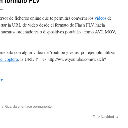
n formato FLV
in
rsor de ficheros online que te permitirá convertir los
videos
de
rtar la URL de video desde el formato de Flash FLV hacia
nuestros ordenadores o dispositivos portátiles, como AVI, MOV,
pruebalo con algun video de Youtube y verás, por ejemplo utilizar
helicóptero
, la URL YT es http://www.youtube.com/watch?
er
.
ría. Guarda el
enlace permanente
.
Feliz Navidad
→