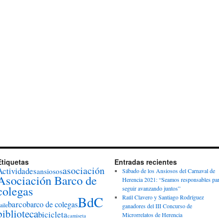
Etiquetas
Entradas recientes
asociación
Actividades
ansiosos
Sábado de los Ansiosos del Carnaval de
Asociación Barco de
Herencia 2021: “Seamos responsables pa
colegas
seguir avanzando juntos”
BdC
Raúl Clavero y Santiago Rodríguez
barco
barco de colegas
aile
ganadores del III Concurso de
biblioteca
bicicleta
Microrrelatos de Herencia
camiseta