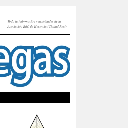
Toda la información y actividades de la
Asociación BdC de Herencia (Ciudad Real)