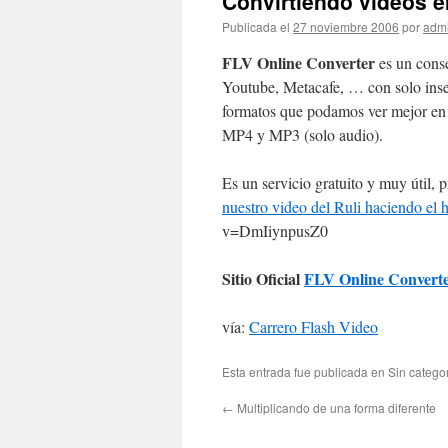
Convirtiendo videos e
Publicada el
27 noviembre 2006
por
adm
FLV Online Converter
es un conse
Youtube, Metacafe, … con solo inse
formatos que podamos ver mejor en 
MP4 y MP3 (solo audio).
Es un servicio gratuito y muy útil, 
nuestro video del Ruli haciendo el 
v=DmIiynpusZ0
Sitio Oficial
FLV Online Convert
vía:
Carrero Flash Video
Esta entrada fue publicada en Sin catego
←
Multiplicando de una forma diferente