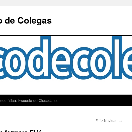
o de Colegas
mocrática. Escuela de Ciudadanos
Feliz Navidad
→