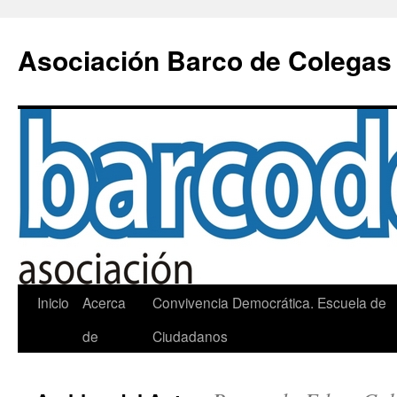
Saltar
al
Asociación Barco de Colegas
contenido
Inicio
Acerca
Convivencia Democrática. Escuela de
de
Ciudadanos