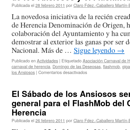
en
Publicada el
28 febrero 2011
por
Claro Fdez.-Caballero Martín-
televisión
La novedosa iniciativa de la recién cre
de Herencia Denominación de Origen, h
colaboración del Ayuntamiento y ha cum
demostrar al exterior las ganas por ser d
Nacional. Más de …
Sigue leyendo
→
Publicado en
Actividades
|
Etiquetado
Asociación Carnaval de 
carnaval de herencia
,
Domingo de las Deseosas
,
flashmob
,
gig
en
los Ansiosos
|
Comentarios desactivados
Arranca
el
Carnaval
El Sábado de los Ansiosos se
de
general para el FlashMob del 
Herencia
con
Herencia
el
Sábado
Publicada el
26 febrero 2011
por
Claro Fdez.-Caballero Martín-
de
los