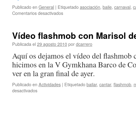
Carnaval
Publicado en
General
|
Etiquetado
asociación
,
baile
,
carnaval
,
c
de
en
Comentarios desactivados
Herencia
Flasmob
para
el
Vídeo flashmob con Marisol 
Carnaval
de
Publicada el
29 agosto 2010
por
dcarrero
Herencia
Aquí os dejamos el vídeo del flashmob 
hicimos en la V Gymkhana Barco de Col
ver en la gran final de ayer.
Publicado en
Actividades
|
Etiquetado
bailar
,
cantar
,
flashmob
,
m
en
desactivados
Vídeo
flashmob
con
Marisol
de
la
V