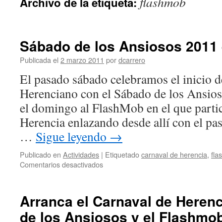
flashmob
Archivo de la etiqueta:
Sábado de los Ansiosos 2011 
Publicada el
2 marzo 2011
por
dcarrero
El pasado sábado celebramos el inicio 
Herenciano con el Sábado de los Ansio
el domingo al FlashMob en el que partic
Herencia enlazando desde allí con el pa
…
Sigue leyendo
→
Publicado en
Actividades
|
Etiquetado
carnaval de herencia
,
fla
en
Comentarios desactivados
Sábado
de
los
Arranca el Carnaval de Heren
Ansiosos
de los Ansiosos y el Flashmo
2011