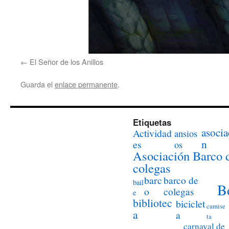
El Señor de los Anillos
Guarda el
enlace permanente
.
Etiquetas
asocia
Actividad
ansios
n
es
os
Asociación Barco 
colegas
barc
barco de
bail
B
o
colegas
e
bibliotec
biciclet
camise
a
a
ta
carnaval de