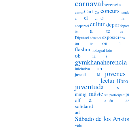
carnaval
herencia
concurs
Cart
carrer
Ce
conf
o
el
a
ci
ia
cultur
depor
cooperaci
deport
a
te
ón
es
exposici
Diputaci
educaci
fina
ón
ón
ón
l
flashm
fotograf
foto
ob
ía
s
herencia
gymkhana
iniciativa
JCC
jovenes
juvenil
M
lectur
libro
juventud
a
s
músic
minig
p
oci
participaci
a
olf
a
o
ón
solidarid
ad
Sábado de los Ansio
vide