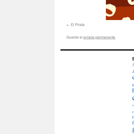
El Pirata
Guarda el
enlace permanente
.
b
c
c
D