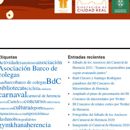
Etiquetas
Entradas recientes
asociación
Actividades
ansiosos
Sábado de los Ansiosos del Carnaval de
Asociación Barco de
Herencia 2021: “Seamos responsables pa
colegas
seguir avanzando juntos”
BdC
Raúl Clavero y Santiago Rodríguez
barco
barco de colegas
aile
ganadores del III Concurso de
biblioteca
bicicleta
Microrrelatos de Herencia
camiseta
carnaval
Ampliado el plazo de presentación del III
carnaval de herencia
Concurso de microrrelatos por Twitter
concurso
Cartel
arrera
Ceci
conferencia
III Concurso de relatos cortos por Twitter
cultura
deporte
ooperación
deportes
de Herencia
exposición
iputación
educación
final
Fotografías del Sábado de los Ansiosos
flashmob
fotografía
fotos
del Carnaval de Herencia 2020
herencia
gymkhana
Inaugurado el Carnaval de Herencia 2020
con el Sábado de los Ansiosos