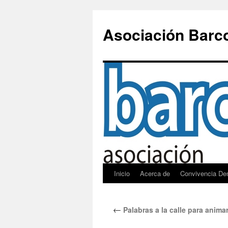
Saltar
al
Asociación Barc
contenido
Inicio
Acerca de
Convivencia De
←
Palabras a la calle para animar