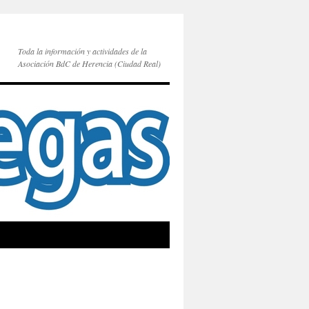
Toda la información y actividades de la
Asociación BdC de Herencia (Ciudad Real)