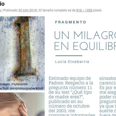
io
o
|
Publicado
30 julio 2018
|
El tamaño completo es de
816 × 1056
pixels