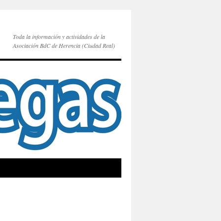
Toda la información y actividades de la
Asociación BdC de Herencia (Ciudad Real)