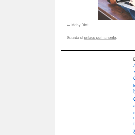
Moby Dick
Guarda el
enlace permanente
.
b
c
c
D