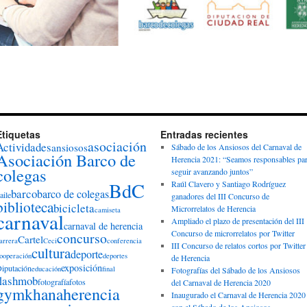
Etiquetas
Entradas recientes
asociación
Actividades
ansiosos
Sábado de los Ansiosos del Carnaval de
Asociación Barco de
Herencia 2021: “Seamos responsables pa
colegas
seguir avanzando juntos”
BdC
Raúl Clavero y Santiago Rodríguez
barco
barco de colegas
aile
ganadores del III Concurso de
biblioteca
bicicleta
Microrrelatos de Herencia
camiseta
carnaval
Ampliado el plazo de presentación del III
carnaval de herencia
Concurso de microrrelatos por Twitter
concurso
Cartel
arrera
Ceci
conferencia
III Concurso de relatos cortos por Twitter
cultura
deporte
ooperación
deportes
de Herencia
exposición
iputación
educación
final
Fotografías del Sábado de los Ansiosos
flashmob
fotografía
fotos
del Carnaval de Herencia 2020
herencia
gymkhana
Inaugurado el Carnaval de Herencia 2020
con el Sábado de los Ansiosos