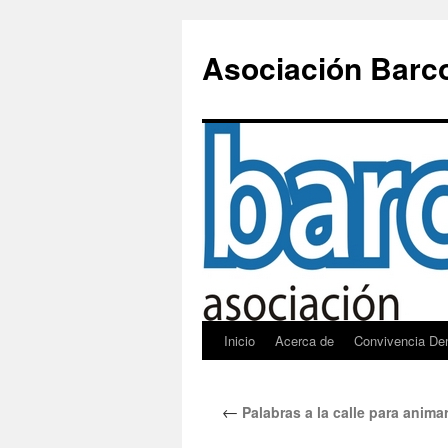
Saltar
al
Asociación Barc
contenido
Inicio
Acerca de
Convivencia De
←
Palabras a la calle para animar