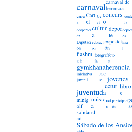
carnaval de
carnaval
herencia
concurs
Cart
carrer
Ce
conf
o
el
a
ci
ia
cultur
depor
cooperaci
deport
a
te
ón
es
exposici
Diputaci
educaci
fina
ón
ón
ón
l
flashm
fotograf
foto
ob
ía
s
herencia
gymkhana
iniciativa
JCC
jovenes
juvenil
M
lectur
libro
juventud
a
s
músic
minig
p
oci
participaci
a
olf
a
o
ón
solidarid
ad
Sábado de los Ansio
vide