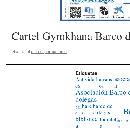
Cartel Gymkhana Barco d
Guarda el
enlace permanente
.
Etiquetas
asocia
Actividad
ansios
n
es
os
Asociación Barco 
colegas
barc
barco de
bail
B
o
colegas
e
bibliotec
biciclet
camise
a
a
ta