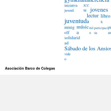
iniciativa
JCC
jovenes
juvenil
M
lectur
libro
juventud
a
s
músic
minig
p
oci
participaci
a
olf
a
o
ón
solidarid
ad
Sábado de los Ansio
vide
o
Asociación Barco de Colegas