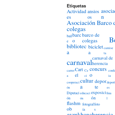
Etiquetas
asocia
Actividad
ansios
n
es
os
Asociación Barco 
colegas
barc
barco de
bail
B
o
colegas
e
bibliotec
biciclet
camise
a
a
ta
carnaval de
carnaval
herencia
concurs
Cart
carrer
Ce
conf
o
el
a
ci
ia
cultur
depor
cooperaci
deport
a
te
ón
es
exposici
Diputaci
educaci
fina
ón
ón
ón
l
flashm
fotograf
foto
ob
ía
s
herencia
gymkhana