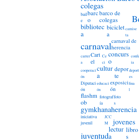
colegas
barc
barco de
bail
B
o
colegas
e
bibliotec
biciclet
camise
a
a
ta
carnaval de
carnaval
herencia
concurs
Cart
carrer
Ce
conf
o
el
a
ci
ia
cultur
depor
cooperaci
deport
a
te
ón
es
exposici
Diputaci
educaci
fina
ón
ón
ón
l
flashm
fotograf
foto
ob
ía
s
herencia
gymkhana
iniciativa
JCC
jovenes
juvenil
M
lectur
libro
juventud
a
s