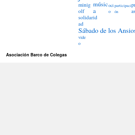
músic
minig
p
oci
participaci
a
olf
a
o
ón
solidarid
ad
Sábado de los Ansio
vide
o
Asociación Barco de Colegas