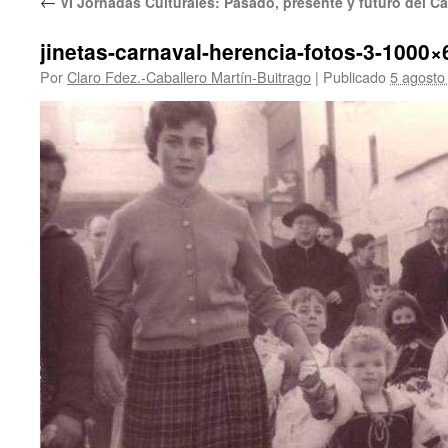
←
VI Jornadas Culturales: Pasado, presente y futuro del C
jinetas-carnaval-herencia-fotos-3-1000×
Por
Claro Fdez.-Caballero Martín-Buitrago
|
Publicado
5 agosto