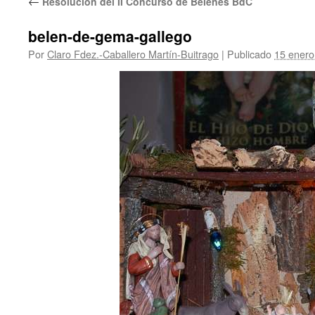
←
Resolución del II Concurso de Belenes BdC
belen-de-gema-gallego
Por
Claro Fdez.-Caballero Martín-Buitrago
|
Publicado
15 enero