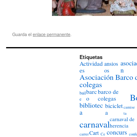
Guarda el
enlace permanente
.
Etiquetas
asocia
Actividad
ansios
n
es
os
Asociación Barco 
colegas
barc
barco de
bail
B
o
colegas
e
bibliotec
biciclet
camise
a
a
ta
carnaval de
carnaval
herencia
concurs
Cart
carrer
Ce
conf