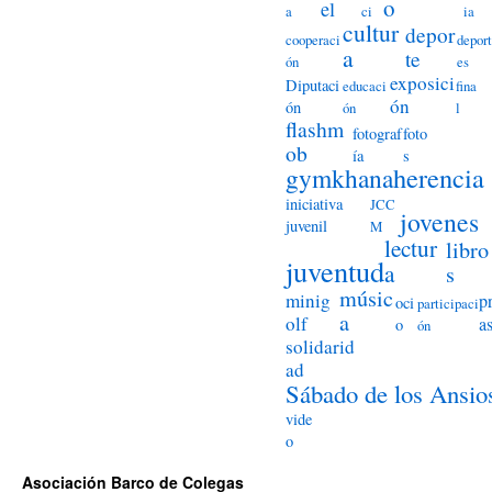
o
el
a
ci
ia
cultur
depor
cooperaci
deport
a
te
ón
es
exposici
Diputaci
educaci
fina
ón
ón
ón
l
flashm
fotograf
foto
ob
ía
s
herencia
gymkhana
iniciativa
JCC
jovenes
juvenil
M
lectur
libro
juventud
a
s
músic
minig
p
oci
participaci
a
olf
a
o
ón
solidarid
ad
Sábado de los Ansio
vide
o
Asociación Barco de Colegas