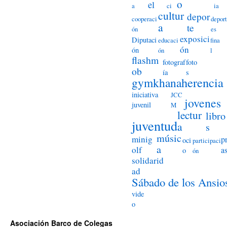
o
el
a
ci
ia
cultur
depor
cooperaci
deport
a
te
ón
es
exposici
Diputaci
educaci
fina
ón
ón
ón
l
flashm
fotograf
foto
ob
ía
s
herencia
gymkhana
iniciativa
JCC
jovenes
juvenil
M
lectur
libro
juventud
a
s
músic
minig
p
oci
participaci
a
olf
a
o
ón
solidarid
ad
Sábado de los Ansio
vide
o
Asociación Barco de Colegas