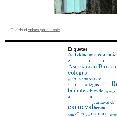
Guarda el
enlace permanente
.
Etiquetas
asocia
Actividad
ansios
n
es
os
Asociación Barco 
colegas
barc
barco de
bail
B
o
colegas
e
bibliotec
biciclet
camise
a
a
ta
carnaval de
carnaval
herencia
concurs
Cart
carrer
Ce
conf