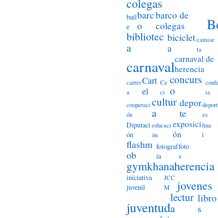
colegas
barc
barco de
bail
B
o
colegas
e
bibliotec
biciclet
camise
a
a
ta
carnaval de
carnaval
herencia
concurs
Cart
carrer
Ce
conf
o
el
a
ci
ia
cultur
depor
cooperaci
deport
a
te
ón
es
exposici
Diputaci
educaci
fina
ón
ón
ón
l
flashm
fotograf
foto
ob
ía
s
herencia
gymkhana
iniciativa
JCC
jovenes
juvenil
M
lectur
libro
juventud
a
s