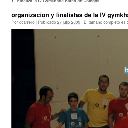
←
Finalizá la IV Gymkhana Barco de Colegas
organizacion y finalistas de la IV gymk
Por
dcarrero
|
Publicado
27 julio 2009
|
El tamaño completo es