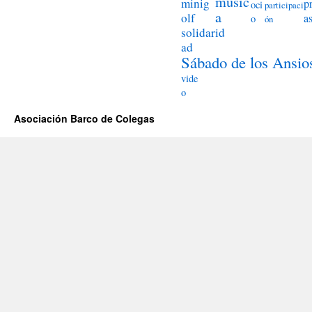
músic
minig
p
oci
participaci
a
olf
a
o
ón
solidarid
ad
Sábado de los Ansio
vide
o
Asociación Barco de Colegas