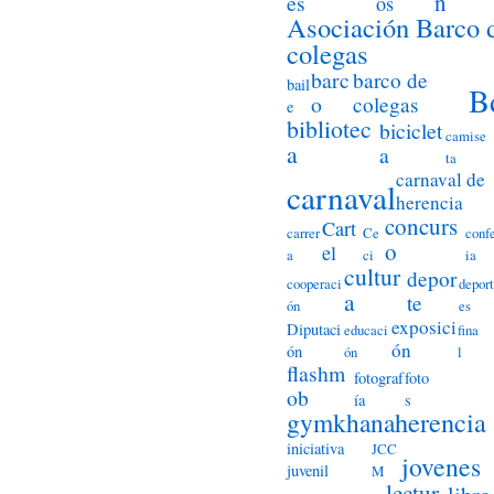
n
es
os
Asociación Barco 
colegas
barc
barco de
bail
B
o
colegas
e
bibliotec
biciclet
camise
a
a
ta
carnaval de
carnaval
herencia
concurs
Cart
carrer
Ce
conf
o
el
a
ci
ia
cultur
depor
cooperaci
deport
a
te
ón
es
exposici
Diputaci
educaci
fina
ón
ón
ón
l
flashm
fotograf
foto
ob
ía
s
herencia
gymkhana
iniciativa
JCC
jovenes
juvenil
M
lectur