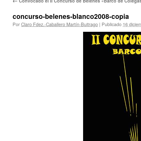
←
Convocado el II Concurso de Belenes «Barco de Colega
concurso-belenes-blanco2008-copia
Por
Claro Fdez.-Caballero Martín-Buitrago
|
Publicado
16 dicie