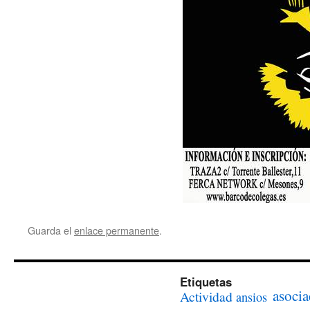
Guarda el
enlace permanente
.
Etiquetas
asocia
Actividad
ansios