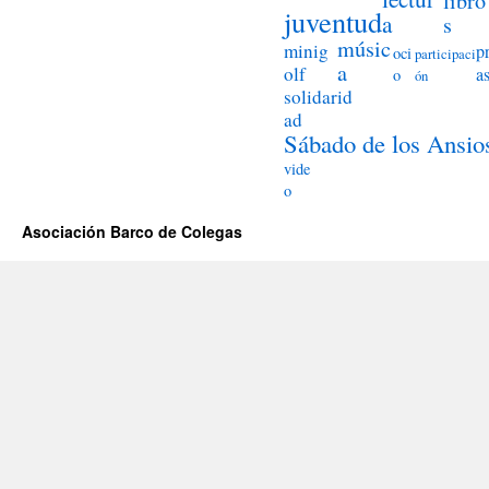
libro
juventud
a
s
músic
minig
p
oci
participaci
a
olf
a
o
ón
solidarid
ad
Sábado de los Ansio
vide
o
Asociación Barco de Colegas