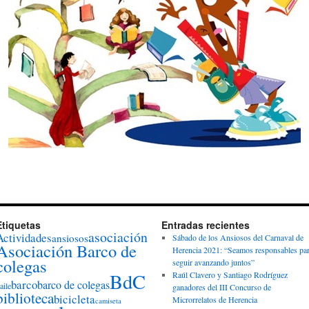
Etiquetas
Entradas recientes
asociación
Actividades
ansiosos
Sábado de los Ansiosos del Carnaval de
Asociación Barco de
Herencia 2021: “Seamos responsables pa
colegas
seguir avanzando juntos”
BdC
Raúl Clavero y Santiago Rodríguez
barco
barco de colegas
aile
ganadores del III Concurso de
biblioteca
bicicleta
Microrrelatos de Herencia
camiseta