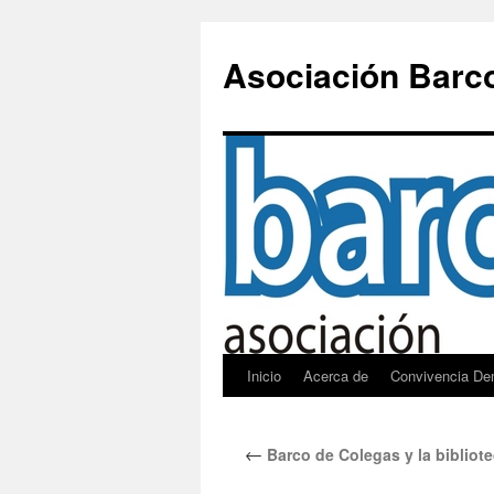
Saltar
al
Asociación Barc
contenido
Inicio
Acerca de
Convivencia De
←
Barco de Colegas y la bibliote