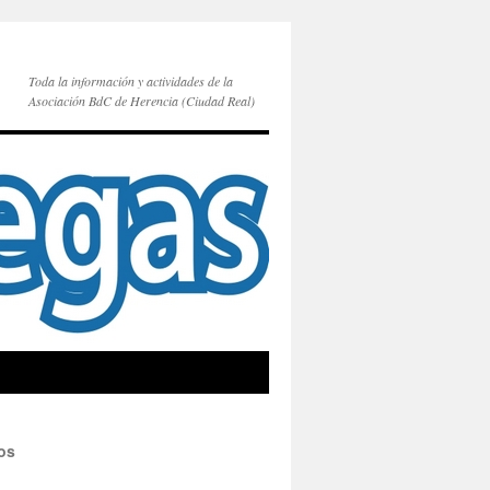
Toda la información y actividades de la
Asociación BdC de Herencia (Ciudad Real)
ros