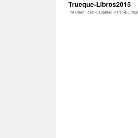
Trueque-Libros2015
Por
Claro Fdez.-Caballero Martín-Buitrag