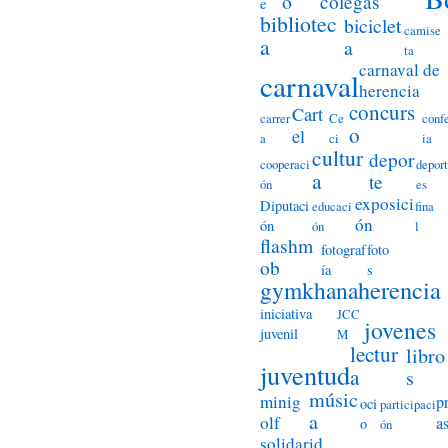
o
colegas
e
bibliotec
biciclet
camise
a
a
ta
carnaval de
carnaval
herencia
concurs
Cart
carrer
Ce
conf
o
el
a
ci
ia
cultur
depor
cooperaci
deport
a
te
ón
es
exposici
Diputaci
educaci
fina
ón
ón
ón
l
flashm
fotograf
foto
ob
ía
s
herencia
gymkhana
iniciativa
JCC
jovenes
juvenil
M
lectur
libro
juventud
a
s
músic
minig
p
oci
participaci
a
olf
a
o
ón
solidarid